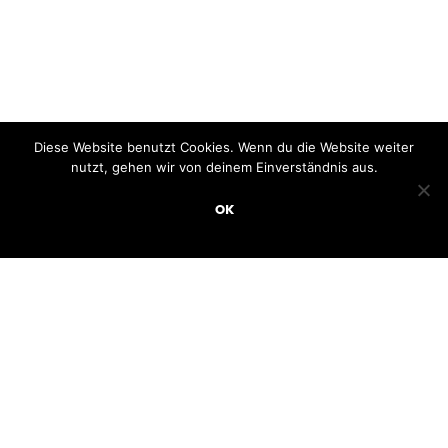
Diese Website benutzt Cookies. Wenn du die Website weiter
nutzt, gehen wir von deinem Einverständnis aus.
OK
Impressum
–
Datenschutz
–
AGB
-
Widerrufsbelehrung