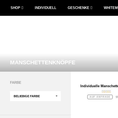
SHOP
INDIVIDUELL
GESCHENKE
WHITE
MANSCHETTENKNÖPFE
FARBE
Individuelle Manschet
Bewertet
9
AUF ANFRAGE
mit
5.00
von 5