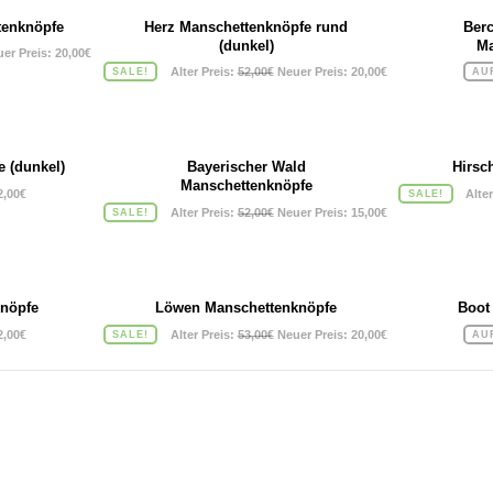
tenknöpfe
Herz Manschettenknöpfe rund
Ber
(dunkel)
Ma
prünglicher
Aktueller
er Preis:
20,00
€
Ursprünglicher
Aktueller
is
Preis
Alter Preis:
52,00
€
Neuer Preis:
20,00
€
SALE!
AU
Preis
Preis
:
ist:
war:
ist:
00€
20,00€.
52,00€
20,00€.
 (dunkel)
Bayerischer Wald
Hirsc
Manschettenknöpfe
2,00
€
Alter
SALE!
Ursprünglicher
Aktueller
Alter Preis:
52,00
€
Neuer Preis:
15,00
€
SALE!
Preis
Preis
war:
ist:
52,00€
15,00€.
knöpfe
Löwen Manschettenknöpfe
Boot
Ursprünglicher
Aktueller
2,00
€
Alter Preis:
53,00
€
Neuer Preis:
20,00
€
SALE!
AU
Preis
Preis
war:
ist:
53,00€
20,00€.