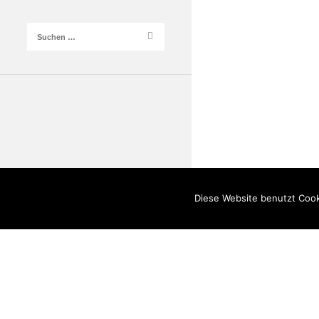
Diese Website benutzt Cook
Impressum
–
Datenschutz
–
AGB
-
Widerrufsbelehrung