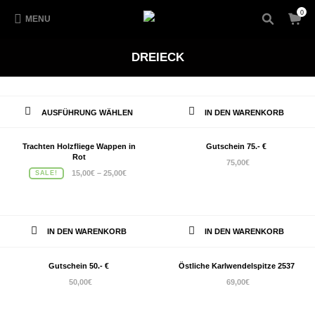
0
MENU
DREIECK
Dieses
AUSFÜHRUNG WÄHLEN
IN DEN WARENKORB
Produkt
weist
Trachten Holzfliege Wappen in
Gutschein 75.- €
Rot
75,00
€
mehrere
15,00
€
–
25,00
€
SALE!
Varianten
auf.
Die
IN DEN WARENKORB
IN DEN WARENKORB
Optionen
können
Gutschein 50.- €
Östliche Karlwendelspitze 2537
auf
50,00
€
69,00
€
der