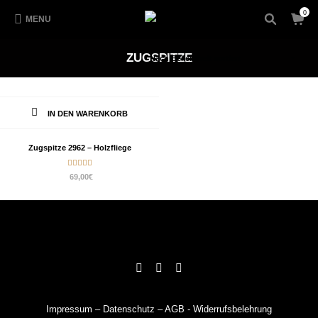
0
MENU
ZUGSPITZE
IN DEN WARENKORB
Zugspitze 2962 – Holzfliege
Bewertet
69,00
€
mit
5.00
von 5
Impressum
–
Datenschutz
–
AGB
-
Widerrufsbelehrung