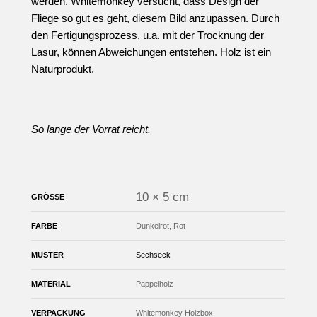
werden. Whitemonkey versucht, dass Design der
Fliege so gut es geht, diesem Bild anzupassen. Durch
den Fertigungsprozess, u.a. mit der Trocknung der
Lasur, können Abweichungen entstehen. Holz ist ein
Naturprodukt.
So lange der Vorrat reicht.
10 × 5 cm
GRÖSSE
FARBE
Dunkelrot, Rot
MUSTER
Sechseck
MATERIAL
Pappelholz
VERPACKUNG
Whitemonkey Holzbox