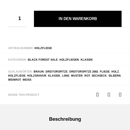
IN DEN WARENKORB
ARTIKELNUMMER:
HOLZFLIEGE
KATEGORIEN:
BLACK FOREST SALE
,
HOLZFLIEGEN
,
KLASSIK
SCHLAGWÖRTER:
BRAUN
,
DREITORSPITZE
,
DREITORSPITZE 2682
,
FLIEGE
,
HOLZ
,
HOLZFLIEGE
,
HOLZGRAVUR
,
KLASSIK
,
LINIE
,
MUSTER
,
ROT
,
SECHSECK
,
SILBERN
,
WEINROT
,
WEISS
SHARE THIS PRODUCT
Beschreibung