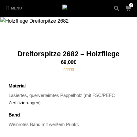
0
MENU
Dreitorspitze 2682 – Holzfliege
69,00
€
5.00
out of
5
1
based on
customer
Material
rating
Lasiertes, querverleimtes Pappelholz (mit FSC/PEFC
Zertifizierungen
)
Band
Weinrotes Band mit weißem Punkt.