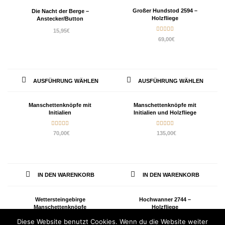
auf
Großer Hundstod 2594 –
Die Nacht der Berge –
Holzfliege
Anstecker/Button
der
15,95
€
Pro
Bewertet
69,00
€
mit
5.00
von 5
gew
wer
Dieses
Die
AUSFÜHRUNG WÄHLEN
AUSFÜHRUNG WÄHLEN
Produkt
Pro
weist
wei
Manschettenknöpfe mit
Manschettenknöpfe mit
Initialien
Initialien und Holzfliege
mehrere
meh
Varianten
Var
Bewertet
Bewertet
70,00
€
135,00
€
mit
5.00
mit
5.00
von 5
von 5
auf.
auf.
Die
Die
Optionen
Opt
IN DEN WARENKORB
IN DEN WARENKORB
können
kön
auf
auf
Wettersteingebirge
Hochwanner 2744 –
Manschettenknöpfe
Holzfliege
der
der
69,00
€
Diese Website benutzt Cookies. Wenn du die Website weiter