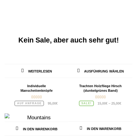
Op
kö
au
de
Pr
Kein Sale, aber auch sehr gut!
ge
we
Die
WEITERLESEN
AUSFÜHRUNG WÄHLEN
Pro
wei
Individuelle
Trachten Holzfliege Hirsch
Manschettenknöpfe
(dunkelgrünes Band)
meh
Var
Bewertet
Bewertet
95,00
€
15,00
€
–
25,00
€
AUF ANFRAGE
SALE!
mit
5.00
mit
5.00
von 5
von 5
auf.
Die
Opt
IN DEN WARENKORB
IN DEN WARENKORB
kön