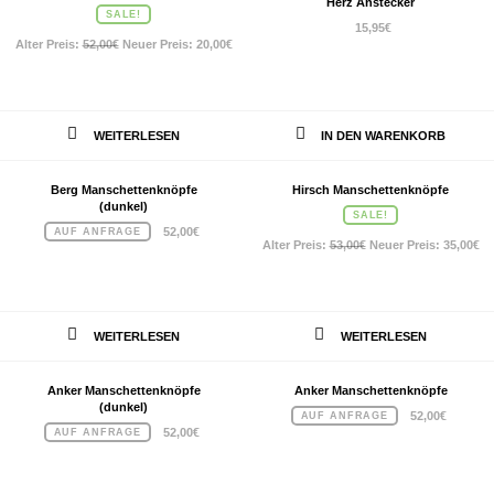
Herz Anstecker
SALE!
15,95
€
Ursprünglicher
Aktueller
Alter Preis:
52,00
€
Neuer Preis:
20,00
€
Preis
Preis
war:
ist:
52,00€
20,00€.
WEITERLESEN
IN DEN WARENKORB
Berg Manschettenknöpfe
Hirsch Manschettenknöpfe
(dunkel)
SALE!
52,00
€
AUF ANFRAGE
Ursprünglicher
Ak
Alter Preis:
53,00
€
Neuer Preis:
35,00
€
Preis
Pr
war:
ist
53,00€
35
WEITERLESEN
WEITERLESEN
Anker Manschettenknöpfe
Anker Manschettenknöpfe
(dunkel)
52,00
€
AUF ANFRAGE
52,00
€
AUF ANFRAGE