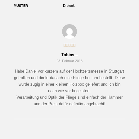
MUSTER
Dreieck
Bewertet
Tobias
–
mit
5
von 5
23. Februar 2018
Habe Daniel vor kurzem auf der Hochzeitsmesse in Stuttgart
getroffen und direkt danach eine Fliege bei ihm bestellt. Diese
wurde zügig in einer kleinen Holzbox geliefert und ich bin
nach wie vor begeistert.
Verarbeitung und Optik der Fliege sind einfach der Hammer
und der Preis dafür definitiv angebracht!