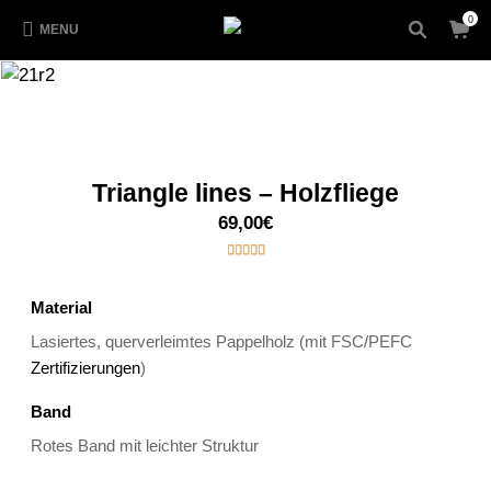
0
MENU
Triangle lines – Holzfliege
69,00
€
5.00
out of
5
1
based on
customer
Material
rating
Lasiertes, querverleimtes Pappelholz (mit FSC/PEFC
Zertifizierungen
)
Band
Rotes Band mit leichter Struktur