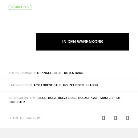
VORRÄTIG
IN DEN WARENKORB
ARTIKELNUMMER:
TRIANGLE LINES - ROTES BAND
KATEGORIEN:
BLACK FOREST SALE
,
HOLZFLIEGEN
,
KLASSIK
SCHLAGWÖRTER:
FLIEGE
,
HOLZ
,
HOLZFLIEGE
,
HOLZGRAVUR
,
MUSTER
,
ROT
,
STRUKUTR
SHARE THIS PRODUCT