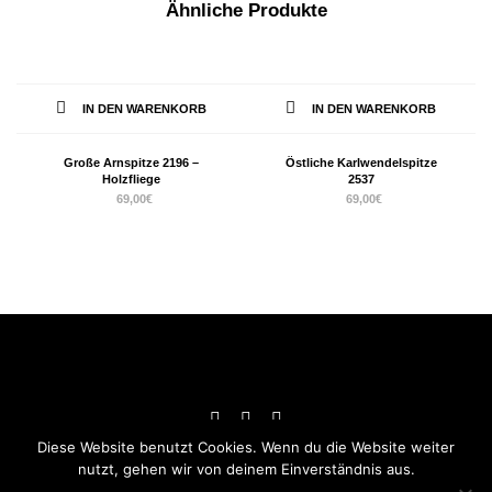
Ähnliche Produkte
IN DEN WARENKORB
IN DEN WARENKORB
Große Arnspitze 2196 –
Östliche Karlwendelspitze
Holzfliege
2537
69,00
€
69,00
€
Diese Website benutzt Cookies. Wenn du die Website weiter
nutzt, gehen wir von deinem Einverständnis aus.
Impressum
–
Datenschutz
–
AGB
-
Widerrufsbelehrung