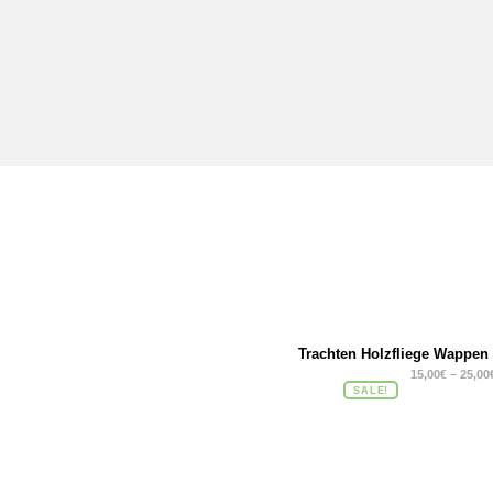
Trachten Holzfliege Wappen
15,00
€
–
25,00
SALE!