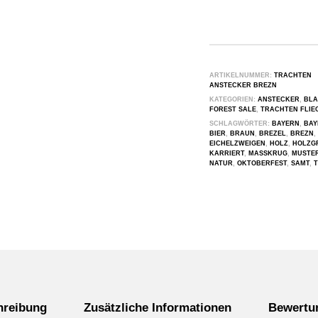
ARTIKELNUMMER:
TRACHTEN
ANSTECKER BREZN
KATEGORIEN:
ANSTECKER
,
BLA
FOREST SALE
,
TRACHTEN FLIE
SCHLAGWÖRTER:
BAYERN
,
BAY
BIER
,
BRAUN
,
BREZEL
,
BREZN
,
EICHELZWEIGEN
,
HOLZ
,
HOLZG
KARRIERT
,
MASSKRUG
,
MUSTE
NATUR
,
OKTOBERFEST
,
SAMT
,
hreibung
Zusätzliche Informationen
Bewertu