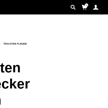
0
ten
ecker
n