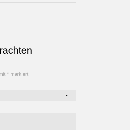
rachten
 mit
*
markiert