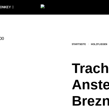
MONKEY
Trach
Anst
Brez