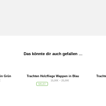
Das könnte dir auch gefallen …
 in Grün
Trachten Holzfliege Wappen in Blau
Tracht
€
15,00
€
–
25,00
€
SALE!