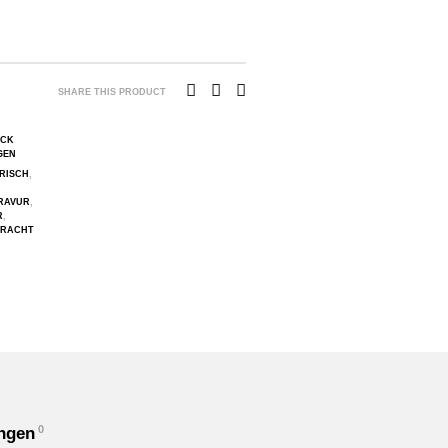
SHARE THIS PRODUCT
CK
GEN
RISCH
,
RAVUR
,
R
,
TRACHT
0
ngen